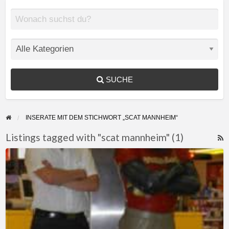
SUCHE
INSERATE MIT DEM STICHWORT „SCAT MANNHEIM“
Listings tagged with "scat mannheim" (1)
F
Suche
f
eine
a
nette
t
und
s
hilfsbereite
m
Sie