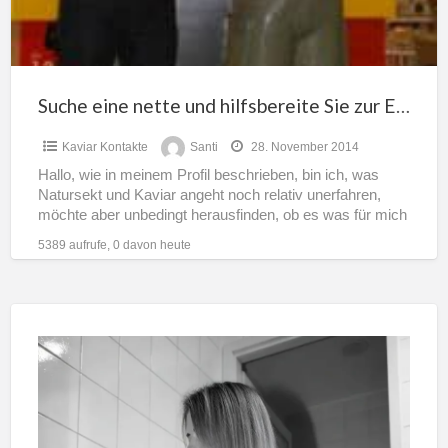
zur
Einführung
Suche eine nette und hilfsbereite Sie zur Einführung
Kaviar Kontakte
Santi
28. November 2014
Hallo, wie in meinem Profil beschrieben, bin ich, was
Natursekt und Kaviar angeht noch relativ unerfahren,
möchte aber unbedingt herausfinden, ob es was für mich
[…]
5389 aufrufe, 0 davon heute