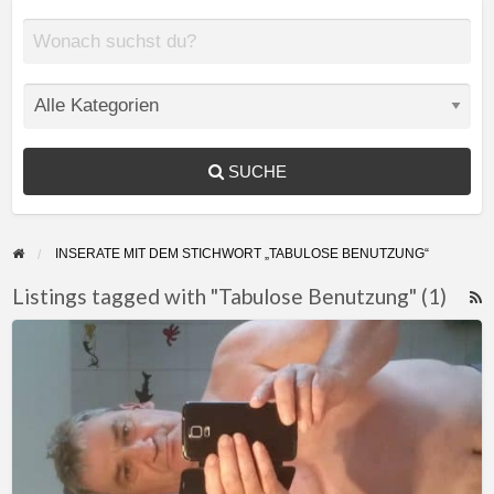
SUCHE
INSERATE MIT DEM STICHWORT „TABULOSE BENUTZUNG“
Listings tagged with "Tabulose Benutzung" (1)
F
Stehe
f
zur
a
Benutzung
t
T
B