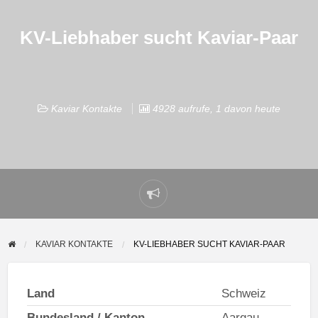
KV-Liebhaber sucht Kaviar-Paar
Kaviar Kontakte
4928 aufrufe, 1 davon heute
Problem
melden
KAVIAR KONTAKTE
KV-LIEBHABER SUCHT KAVIAR-PAAR
Land
Schweiz
Bundesland / Kanton
Aargau