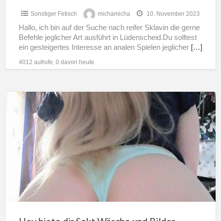
Sonstiger Fetisch
michamicha
10. November 2023
Hallo, ich bin auf der Suche nach reifer Sklavin die gerne
Befehle jeglicher Art ausführt in Lüdenscheid.Du solltest
ein gesteigertes Interesse an analen Spielen jeglicher
[…]
4012 aufrufe, 0 davon heute
Hey
biete
dir
Sekt
Wäsche
und
Bilder