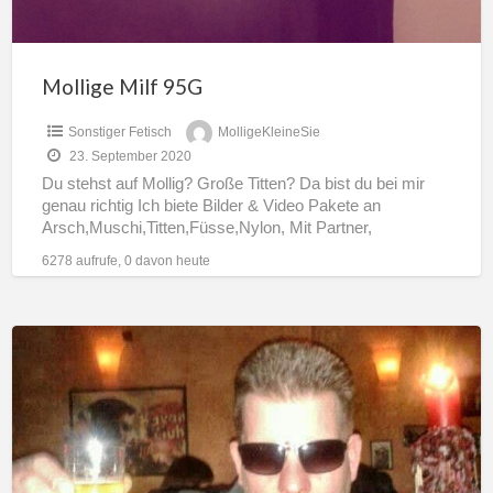
Mollige Milf 95G
Sonstiger Fetisch
MolligeKleineSie
23. September 2020
Du stehst auf Mollig? Große Titten? Da bist du bei mir
genau richtig Ich biete Bilder & Video Pakete an
Arsch,Muschi,Titten,Füsse,Nylon, Mit Partner,
NS/KV/Periode Squirt,Catsuit
[…]
6278 aufrufe, 0 davon heute
DeinMeisterMike