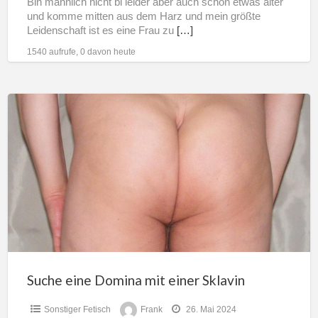
Bin männlich nicht bi leider aber auch schon etwas älter
und komme mitten aus dem Harz und mein größte
Leidenschaft ist es eine Frau zu
[…]
1540 aufrufe, 0 davon heute
Suche
eine
Domina
mit
einer
Sklavin
Suche eine Domina mit einer Sklavin
Sonstiger Fetisch
Frank
26. Mai 2024