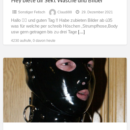
Hey biete dir Sekt Wäsche und Bilder
Sonstiger Fetisch
Claudi88
29. Dezember 2021
Hallo 🙋‍♀️ und guten Tag !! Habe zubieten Bilder ab ú35
was für welche per schreib Höschen ,Strumpfhose,Body
usw gern getragen bis zu drei Tage
[…]
4230 aufrufe, 0 davon heute
Gummizwangsisolation
und
TPE-
Haltung