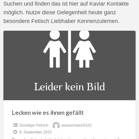
Suchen und finden das ist hier auf Kaviar Kontakte
möglich. Nutze diese Gelegenheit heute ganz
besondere Fetisch Liebhaber Kennenzulernen.
Lecken
wie
es
ihnen
gefällt
Lecken wie es ihnen gefällt
Sonstiger Fetisch
wassermann0102
6. September 2025