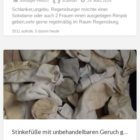
Sonstiger Fetisch
Scatman
24. März 2024
Schlanker,ungebu. Regensburger möchte einer
Solodame oder auch 2 Frauen einen ausgiebigen Rimjob
geben,sehr gerne regelmäßig im Raum Regensburg,
keine fin.Interessen
3511 aufrufe, 0 davon heute
Stinkefüße
mit
unbehandelbaren
Geruch
gesucht
+
KV
Stinkefüße mit unbehandelbaren Geruch gesucht + KV