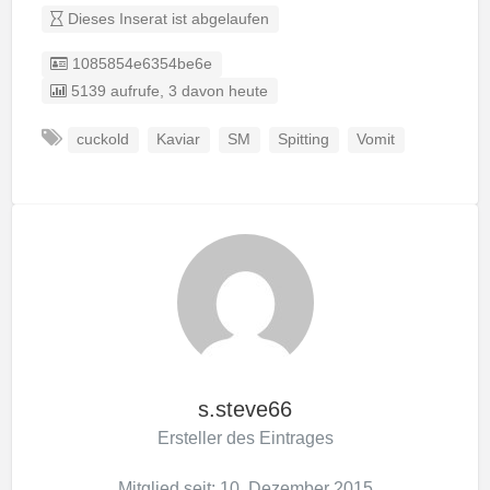
Dieses Inserat ist abgelaufen
Listing ID
1085854e6354be6e
5139 aufrufe, 3 davon heute
cuckold
Kaviar
SM
Spitting
Vomit
s.steve66
Ersteller des Eintrages
Mitglied seit: 10. Dezember 2015