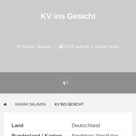
KV ins Gesicht
Kaviar Sklaven
5176 aufrufe, 1 davon heute
Problem
melden
KAVIAR SKLAVEN
KV INS GESICHT
Land
Deutschland
Bundesland / Kanton
Nordrhein-Westfalen