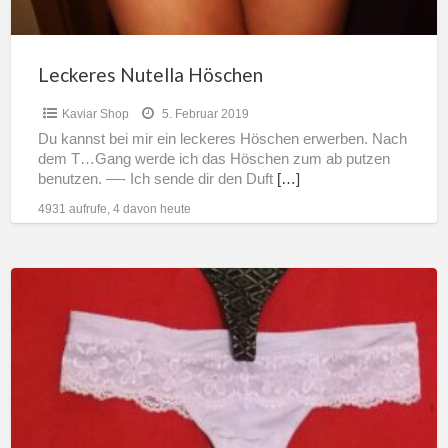
Leckeres Nutella Höschen
Kaviar Shop
5. Februar 2019
Du kannst bei mir ein leckeres Höschen erwerben. Nach
dem T…Gang werde ich das Höschen zum ab putzen
benutzen. —- Ich sende dir den Duft
[…]
4931 aufrufe, 4 davon heute
NS
im
Höschen